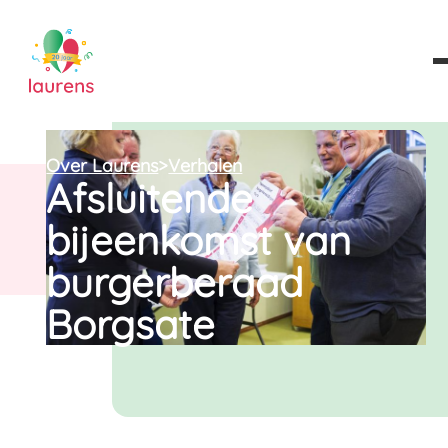
Over Laurens
>
Verhalen
Afsluitende
bijeenkomst van
burgerberaad
Borgsate