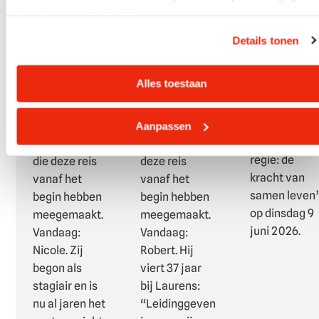
bestaat
bestaat
door Laurens vind je hier.
Laurens
Laurens 20
Laurens 20
bestaat 20
jaar. Een
jaar. Een
Details tonen
jaar. Dat
mijlpaal die
mijlpaal die
vieren we
we het hele
we het hele
Alles toestaan
graag met u
jaar door
jaar door
tijdens ons
vieren met
vieren met
symposium
portretten
portretten van
Aanpassen
‘Ruimte voor
van collega’s
collega’s die
regie: de
die deze reis
deze reis
kracht van
vanaf het
vanaf het
samen leven
begin hebben
begin hebben
op dinsdag 9
meegemaakt.
meegemaakt.
juni 2026.
Vandaag:
Vandaag:
Nicole. Zij
Robert. Hij
begon als
viert 37 jaar
stagiair en is
bij Laurens:
nu al jaren het
“Leidinggeven