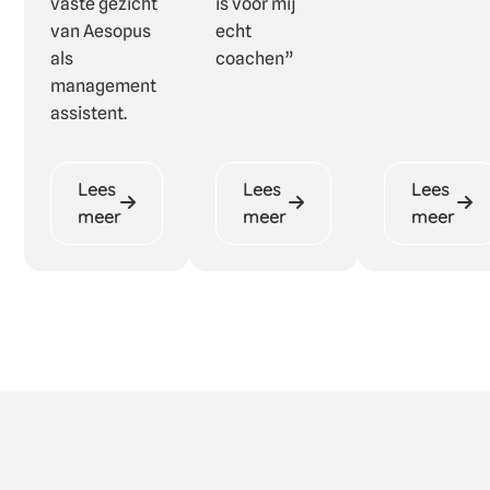
vaste gezicht
is voor mij
van Aesopus
echt
als
coachen”
management
assistent.
Lees
Lees
Lees
meer
meer
meer