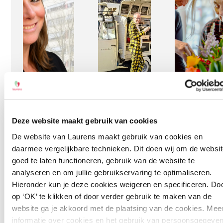
Deze website maakt gebruik van cookies
20 juli 2026
20 april 2026
27 maart 20
De website van Laurens maakt gebruik van cookies en
20 jaar
20 jaar
Laurens
daarmee vergelijkbare technieken. Dit doen wij om de websit
Laurens:
Laurens:
Symposiu
goed te laten functioneren, gebruik van de website te
Het
Het
| ‘Ruimte
analyseren en om jullie gebruikservaring te optimaliseren.
verhaal
verhaal
voor regie
Hieronder kun je deze cookies weigeren en specificeren. Do
van Nicole
van Robert
de kracht
op ‘OK’ te klikken of door verder gebruik te maken van de
van same
website ga je akkoord met de plaatsing van de cookies. Mee
In 2026
In 2026
leven’
informatie over cookies en het gebruik van persoonsgegeve