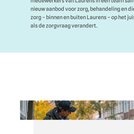
medewerkers van Laurens in één team sa
nieuw aanbod voor zorg, behandeling en di
zorg – binnen en buiten Laurens – op het ju
als de zorgvraag verandert.