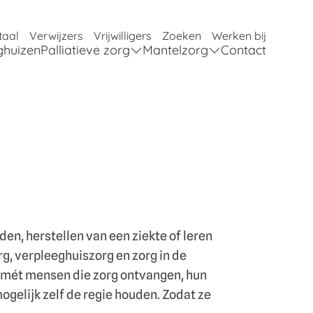
taal
Verwijzers
Vrijwilligers
Zoeken
Werken bij
ghuizen
Palliatieve zorg
Mantelzorg
Contact
den, herstellen van een ziekte of leren
g, verpleeghuiszorg en zorg in de
r mét mensen die zorg ontvangen, hun
gelijk zelf de regie houden. Zodat ze