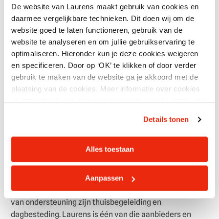
De website van Laurens maakt gebruik van cookies en
daarmee vergelijkbare technieken. Dit doen wij om de
website goed te laten functioneren, gebruik van de
website te analyseren en om jullie gebruikservaring te
Meer informatie over thuisbegeleiding
optimaliseren. Hieronder kun je deze cookies weigeren
De abonnementskosten van thuisbegeleiding gaan via
en specificeren. Door op ‘OK’ te klikken of door verder
Wet maatschappelijke ondersteuning (Wmo)
de
. Het
gebruik te maken van de website ga je akkoord met de
Wet langdurige zorg
CAK regelt de eigen bijdragen voor
plaatsing van de cookies. Meer informatie over cookies
(Wlz)
. En het brengt eventueel eigen bijdrage in
en het gebruik van persoonsgegevens door Laurens vind
rekening.
je hier.
Details tonen
Mensen met een indicatie vanuit de Wet
maatschappelijke ondersteuning (Wmo) kunnen zelf
Alles toestaan
een zorgaanbieder kiezen. De gemeente Rotterdam en
de gemeente Lansingerland hebben met een aantal
zorgaanbieders in Rotterdam afspraken gemaakt over
Aanpassen
welke ondersteuning zij mogen leveren. Voorbeelden
van ondersteuning zijn thuisbegeleiding en
dagbesteding. Laurens is één van die aanbieders en