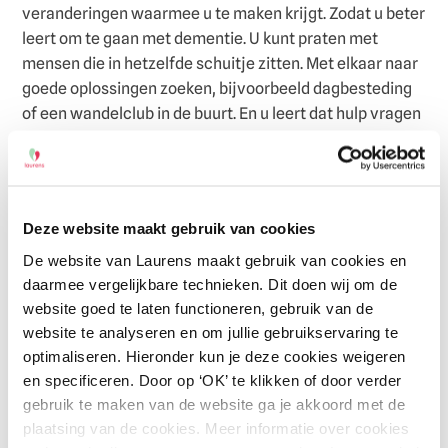
veranderingen waarmee u te maken krijgt. Zodat u beter
leert om te gaan met dementie. U kunt praten met
mensen die in hetzelfde schuitje zitten. Met elkaar naar
goede oplossingen zoeken, bijvoorbeeld dagbesteding
of een wandelclub in de buurt. En u leert dat hulp vragen
mag, als dat nodig is. U kunt drie cursussen volgen:
Een vijfdaagse cursusweek. Daarin leren
mantelzorgers samen met hun partners over leven
Deze website maakt gebruik van cookies
met en zorgen voor iemand met dementie.
De website van Laurens maakt gebruik van cookies en
Een avondcursus voor kinderen en hun ouders met
daarmee vergelijkbare technieken. Dit doen wij om de
dementie. Daarin leren kinderen van mensen met
website goed te laten functioneren, gebruik van de
dementie wat hen te wachten staat. En hoe ze
website te analyseren en om jullie gebruikservaring te
daarmee om kunnen gaan.
optimaliseren. Hieronder kun je deze cookies weigeren
Een avondcursus voor mensen met dementie en hun
en specificeren. Door op ‘OK’ te klikken of door verder
familie. Daarin leren familieleden hoe zij samen de
gebruik te maken van de website ga je akkoord met de
zorg voor de dementerende op zich kunnen nemen.
plaatsing van de cookies. Meer informatie over cookies