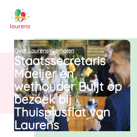
Over Laurens
>
Verhalen
Staatssecretaris
Maeijer en
wethouder Buijt op
bezoek bij
Thuisplusflat van
Laurens