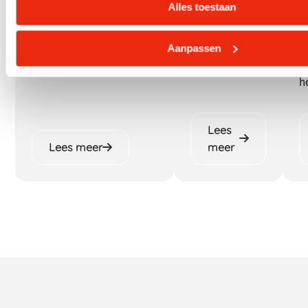
Alles toestaan
s
z
l
Aanpassen
b
h
Lees
Lees meer
meer