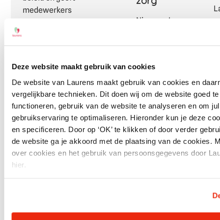
zorg
L
medewerkers
Nina van Loon
m
structureel meer
is per 1 mei de
v
zeggenschap. De tweede
nieuwe
v
editie staat in het teken
directeur
d
van sociale veiligheid.
Deze website maakt gebruik van cookies
domein Wonen
k
met zorg
b
De website van Laurens maakt gebruik van cookies en daa
vergelijkbare technieken. Dit doen wij om de website goed te
s
functioneren, gebruik van de website te analyseren en om jull
m
gebruikservaring te optimaliseren. Hieronder kun je deze co
a
en specificeren. Door op ‘OK’ te klikken of door verder gebr
v
de website ga je akkoord met de plaatsing van de cookies. M
M
over cookies en het gebruik van persoonsgegevens door Lau
j
hier.
o
o
u
De
D
b