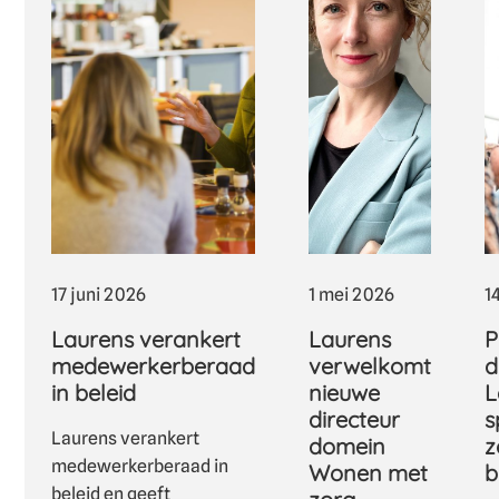
17 juni 2026
1 mei 2026
1
Laurens verankert
Laurens
P
medewerkerberaad
verwelkomt
d
in beleid
nieuwe
L
directeur
s
Laurens verankert
domein
z
medewerkerberaad in
Wonen met
b
beleid en geeft