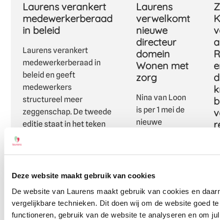
Laurens verankert
Laurens
Z
medewerkerberaad
verwelkomt
K
in beleid
nieuwe
v
directeur
a
Laurens verankert
domein
R
medewerkerberaad in
Wonen met
e
beleid en geeft
zorg
d
medewerkers
k
Nina van Loon
structureel meer
b
is per 1 mei de
v
zeggenschap. De tweede
nieuwe
r
editie staat in het teken
directeur
van sociale veiligheid.
Z
domein Wonen
v
met zorg
v
Deze website maakt gebruik van cookies
e
De website van Laurens maakt gebruik van cookies en daa
R
vergelijkbare technieken. Dit doen wij om de website goed te
m
functioneren, gebruik van de website te analyseren en om jull
o