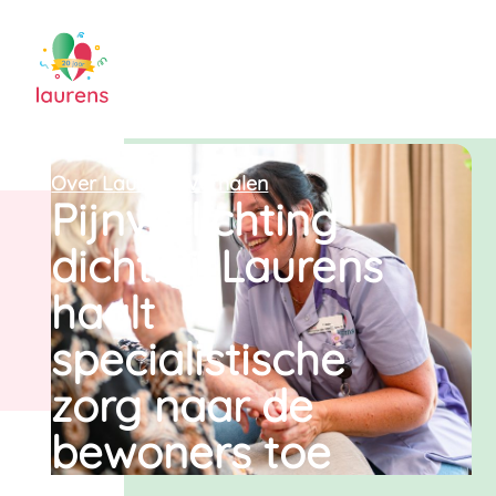
Over Laurens
>
Verhalen
Pijnverlichting
dichtbij: Laurens
haalt
specialistische
zorg naar de
bewoners toe