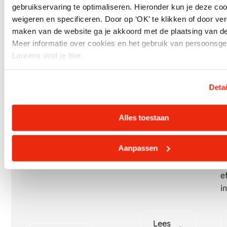
gebruikservaring te optimaliseren. Hieronder kun je deze co
m
weigeren en specificeren. Door op ‘OK’ te klikken of door ver
P
maken van de website ga je akkoord met de plaatsing van de
s
Meer informatie over cookies en het gebruik van persoonsg
m
Laurens vind je hier.
r
k
p
Deta
v
D
Alles toestaan
s
z
Aanpassen
b
d
e
i
Lees