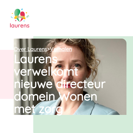
Over Laurens
>
Verhalen
Laurens
verwelkomt
nieuwe directeur
domein Wonen
met zorg