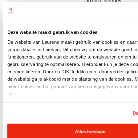
op onze locaties
uit te voeren.
Daarmee
brengen we
specialistische
Deze website maakt gebruik van cookies
ziekenhuiszorg
De website van Laurens maakt gebruik van cookies en daa
letterlijk dichter
vergelijkbare technieken. Dit doen wij om de website goed te
bij de mensen die
functioneren, gebruik van de website te analyseren en om jull
het nodig hebben.
gebruikservaring te optimaliseren. Hieronder kun je deze co
en specificeren. Door op ‘OK’ te klikken of door verder gebr
de website ga je akkoord met de plaatsing van de cookies. M
over cookies en het gebruik van persoonsgegevens door Lau
hier.
Lees
De
Lees meer
meer
Alles toestaan