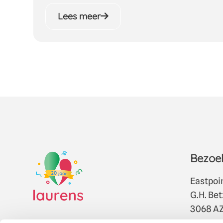
Lees meer
Bezoek
Eastpoi
G.H. Be
3068 AZ
010 332