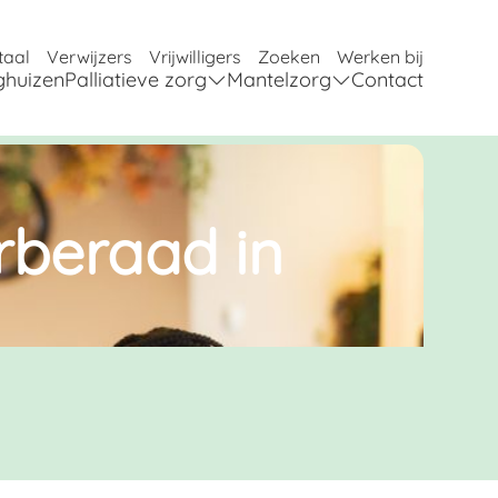
taal
Verwijzers
Vrijwilligers
Zoeken
Werken bij
ghuizen
Palliatieve zorg
Mantelzorg
Contact
rberaad in