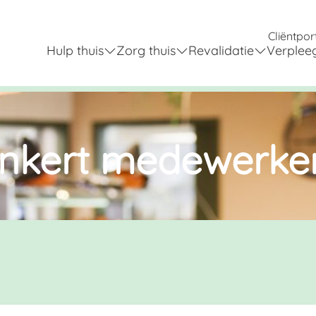
Cliëntpor
Hulp thuis
Zorg thuis
Revalidatie
Verplee
ankert medewerke