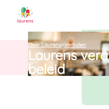
Over Laurens
>
Verhalen
Laurens ver
beleid