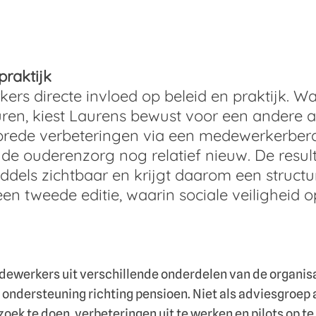
praktijk
ers directe invloed op beleid en praktijk. W
cturen, kiest Laurens bewust voor een ander
brede verbeteringen via een medewerkerbera
n de ouderenzorg nog relatief nieuw. De resu
iddels zichtbaar en krijgt daarom een structu
 een tweede editie, waarin sociale veiligheid 
werkers uit verschillende onderdelen van de organisa
ondersteuning richting pensioen. Niet als adviesgroep aa
k te doen, verbeteringen uit te werken en pilots op te s