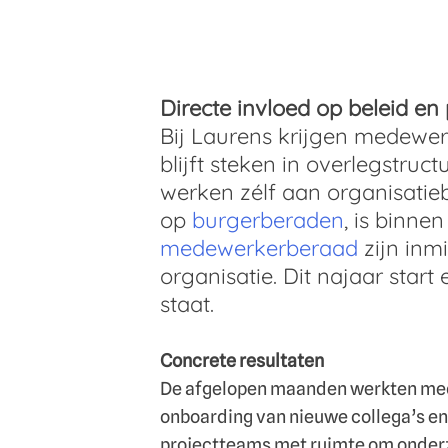
Directe invloed op beleid en 
Bij Laurens krijgen medewerk
blijft steken in overlegstru
werken zélf aan organisatie
op
burgerberaden
, is binne
medewerkerberaad
zijn inm
organisatie. Dit najaar start
staat.
Concrete resultaten
De afgelopen maanden werkten mede
onboarding van nieuwe collega’s en 
projectteams met ruimte om onderzoe