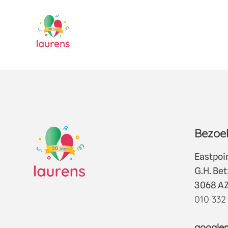
Berichtennavigatie
Oudere berichten
Bezoek
Eastpoi
G.H. Be
3068 AZ
010 332
google