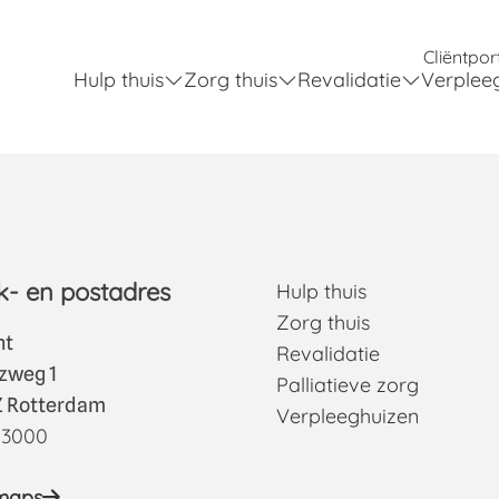
Cliëntpor
Hulp thuis
Zorg thuis
Revalidatie
Verplee
- en postadres
Hulp thuis
Zorg thuis
nt
Revalidatie
tzweg 1
Palliatieve zorg
 Rotterdam
Verpleeghuizen
 3000
maps