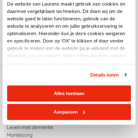
Eastpoint
De website van Laurens maakt gebruik van cookies en
G.H. Betzweg 1
daarmee vergelijkbare technieken. Dit doen wij om de
website goed te laten functioneren, gebruik van de
3068 AZ Rotterdam
website te analyseren en om jullie gebruikservaring te
010 332 3000
optimaliseren. Hieronder kun je deze cookies weigeren
en specificeren. Door op ‘OK’ te klikken of door verder
googlemaps
gebruik te maken van de website ga je akkoord met de
plaatsing van de cookies. Meer informatie over cookies
en het gebruik van persoonsgegevens door Laurens vind
Hulp thuis
je hier.
Details tonen
Zorg thuis
Revalidatie
Palliatieve zorg
Alles toestaan
Verpleeghuizen
Aanpassen
Leven met dementie
Mantelzorg